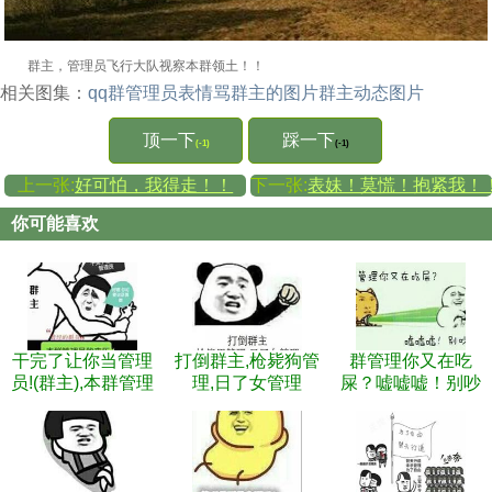
群主，管理员飞行大队视察本群领土！！
相关图集：
qq群管理员表情
骂群主的图片
群主动态图片
顶一下
踩一下
(-1)
(-1)
上一张:
好可怕，我得走！！
下一张:
表妹！莫慌！抱紧我！
你可能喜欢
干完了让你当管理
打倒群主,枪毙狗管
群管理你又在吃
员!(群主),本群管理
理,日了女管理
屎？嘘嘘嘘！别吵
员的来历