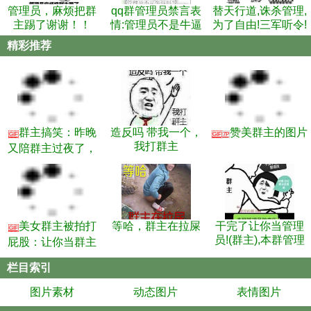
管理员，麻烦把群
qq群管理员禁言表
替天行道,诛杀管理,
主踢了谢谢！！
情:管理员不是牛逼
为了自由!三军听令!
吗 给老子来个永久
一路走好管理员
精彩推荐
禁言服务
群主搞笑：昨晚
造反吗 带我一个，
赞美群主的图片
GIF
GIF
7P
我打群主
又陪群主过夜了，
他说过夜费先欠着
美女群主被拍打
等哈，群主在拉屎
干完了让你当管理
GIF
员!(群主),本群管理
屁股：让你当群主
员的来历
不聊天
栏目索引
图片素材
动态图片
表情图片