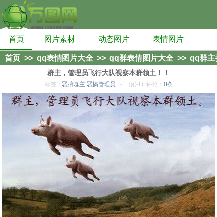
首页
图片素材
动态图片
表情图片
首页
>>
qq表情图片大全
>>
qq群表情图片大全
>>
qq群
群主，管理员飞行大队视察本群领土！！
标签：
恶搞群主
恶搞管理员
-1
顶(-1)
评论：
0条