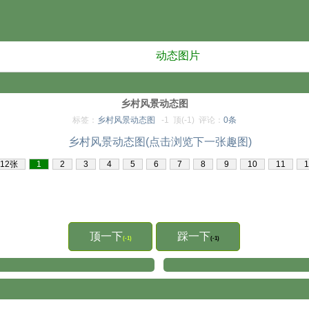
动态图片
乡村风景动态图
标签：
乡村风景动态图
-1
顶(-1)
评论：
0条
12张
1
2
3
4
5
6
7
8
9
10
11
1
顶一下
踩一下
(-1)
(-1)