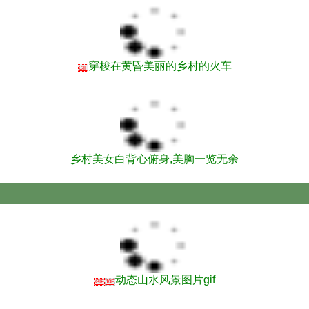
穿梭在黄昏美丽的乡村的火车
GIF
乡村美女白背心俯身,美胸一览无余
动态山水风景图片gif
GIF
10P