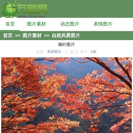
首页
图片素材
动态图片
表情图片
首页
>>
图片素材
>>
自然风景图片
枫叶图片
标签：
风景图片
-1
顶(-1)
评论：
0条