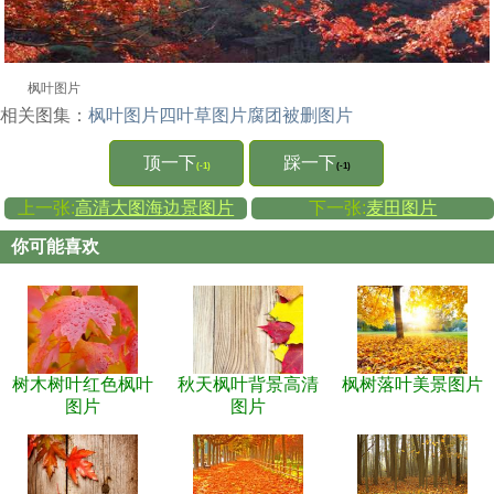
枫叶图片
相关图集：
枫叶图片
四叶草图片
腐团被删图片
顶一下
踩一下
(-1)
(-1)
上一张:
高清大图海边景图片
下一张:
麦田图片
你可能喜欢
树木树叶红色枫叶
秋天枫叶背景高清
枫树落叶美景图片
图片
图片