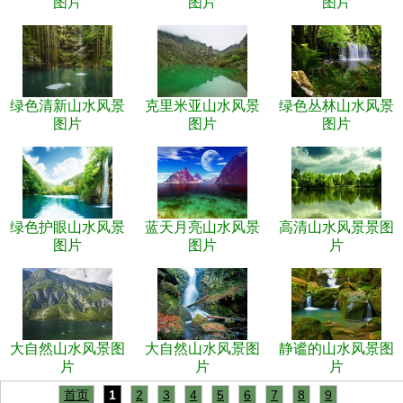
图片
图片
图片
绿色清新山水风景
克里米亚山水风景
绿色丛林山水风景
图片
图片
图片
绿色护眼山水风景
蓝天月亮山水风景
高清山水风景景图
图片
图片
片
大自然山水风景图
大自然山水风景图
静谧的山水风景图
片
片
片
首页
1
2
3
4
5
6
7
8
9